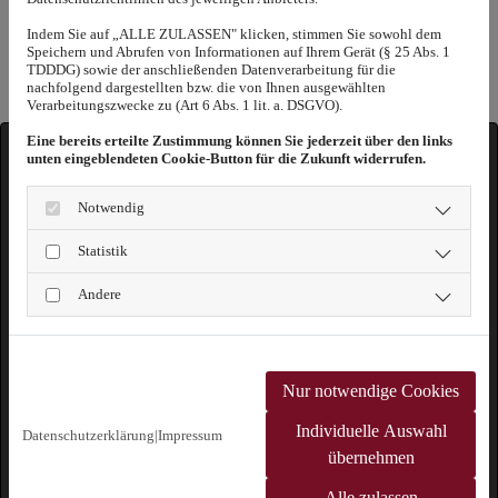
Indem Sie auf „ALLE ZULASSEN" klicken, stimmen Sie sowohl dem
Speichern und Abrufen von Informationen auf Ihrem Gerät (§ 25 Abs. 1
TDDDG) sowie der anschließenden Datenverarbeitung für die
nachfolgend dargestellten bzw. die von Ihnen ausgewählten
Verarbeitungszwecke zu (Art 6 Abs. 1 lit. a. DSGVO).
Eine bereits erteilte Zustimmung können Sie jederzeit über den links
unten eingeblendeten Cookie-Button für die Zukunft widerrufen.
Google Maps inaktiv
Notwendig
Aufgrund Ihrer Cookie-Einstellungen kann dieses
Statistik
Modul nicht geladen werden.
Wenn Sie dieses Modul sehen möchten, passen
Andere
Sie bitte Ihre Cookie-Einstellungen entsprechend
an.
Cookie Einstellungen
Nur notwendige Cookies
Individuelle Auswahl
Datenschutzerklärung
|
Impressum
übernehmen
Alle zulassen